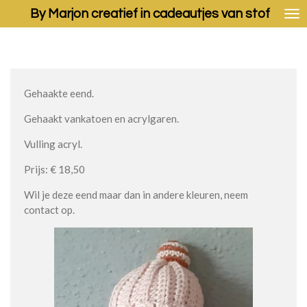
By Marjon creatief in cadeautjes van stof
Ga
direct
naar
de
hoofdinhoud
Gehaakte eend.
Gehaakt vankatoen en acrylgaren.
Vulling acryl.
Prijs: € 18,50
Wil je deze eend maar dan in andere kleuren, neem
contact op.