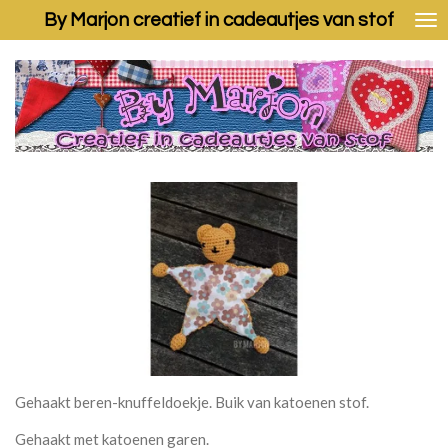
By Marjon creatief in cadeautjes van stof
Ga
direct
naar
de
hoofdinhoud
Gehaakt beren-knuffeldoekje. Buik van katoenen stof.
Gehaakt met katoenen garen.