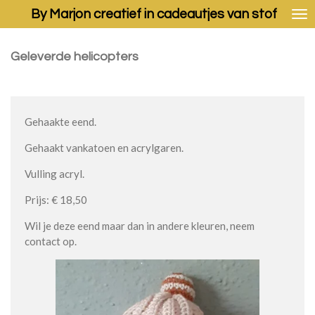
By Marjon creatief in cadeautjes van stof
Ga
direct
naar
Geleverde helicopters
de
hoofdinhoud
Gehaakte eend.
Gehaakt vankatoen en acrylgaren.
Vulling acryl.
Prijs: € 18,50
Wil je deze eend maar dan in andere kleuren, neem
contact op.